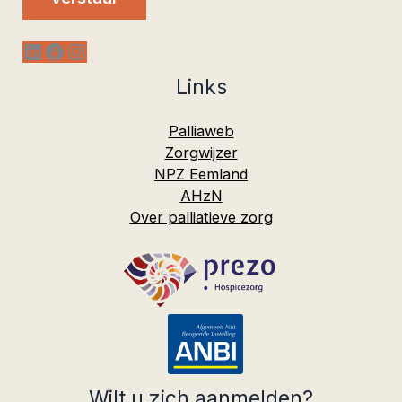
LinkedIn
Facebook
Instagram
Links
Palliaweb
Zorgwijzer
NPZ Eemland
AHzN
Over palliatieve zorg
Wilt u zich aanmelden?