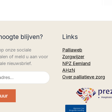
hoogte blijven?
Links
op onze sociale
Palliaweb
len of meld u aan voor
Zorgwijzer
ale nieuwsbrief.
NPZ Eemland
AHzN
Over palliatieve zorg
uur
n
book
stagram