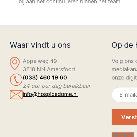
bij aan het continu leren binnen het team.
Waar vindt u ons
Op de 
Appelweg 49
Volg ons 
3818 NN Amersfoort
mediakana
(033) 460 19 60
onze digit
24 uur per dag bereikbaar
E-
info@hospicedome.nl
mailadres
Verst
LinkedI
Face
In