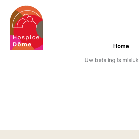
Ga
naar
de
inhoud
Home
Uw betaling is misluk