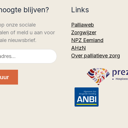
hoogte blijven?
Links
op onze sociale
Palliaweb
len of meld u aan voor
Zorgwijzer
ale nieuwsbrief.
NPZ Eemland
AHzN
Over palliatieve zorg
uur
n
book
stagram