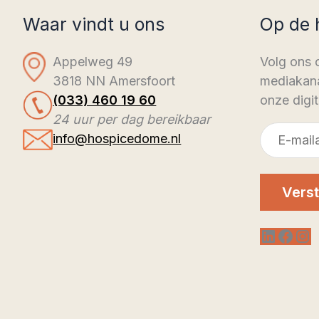
Waar vindt u ons
Op de 
Appelweg 49
Volg ons 
3818 NN Amersfoort
mediakana
(033) 460 19 60
onze digit
24 uur per dag bereikbaar
E-
info@hospicedome.nl
mailadres
Verst
LinkedI
Face
In